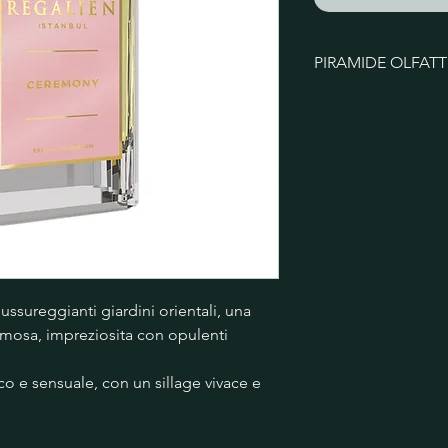
PIRAMIDE OLFATT
Note di testa
Note di cuor
gardenia, tub
Note di fond
vaniglia, patc
ssureggianti giardini orientali, una 
mosa, impreziosita con opulenti 
 e sensuale, con un sillage vivace e 