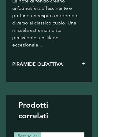
Le note di fondo creano 
un’atmosfera affascinante e 
portano un respiro moderno e 
diverso al classico cuoio. Una 
miscela estremamente 
persistente, un silage 
eccezionale...
PIRAMIDE OLFATTIVA
Note di testa
: pesca, arancia, 
zafferano, foglie di violetta
Note di cuore
: iris, girasole, 
osmanto, jatamansi, zenzero
Note di fondo
: fava Tonka, 
Prodotti
cuor di patchouli, seme di 
correlati
ambretta, cuoi, styrax, resina 
di betulla
Best seller
Best seller